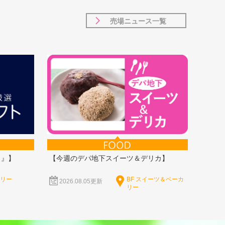
売場ニュース一覧
ト』】
【今週のデパ地下スイーツ＆デリカ】
サリー
BF スイーツ＆ベーカ
2026.08.05更新
リー