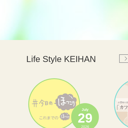
Life Style KEIHAN
July
29
2026