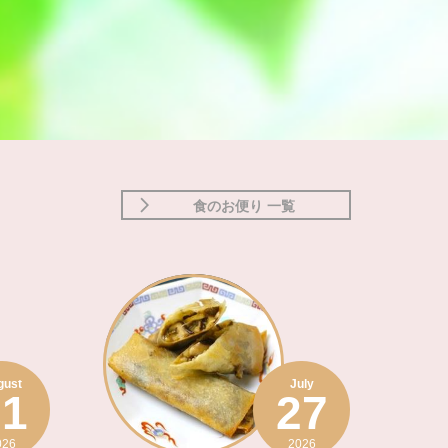
食のお便り 一覧
gust
July
01
27
026
2026