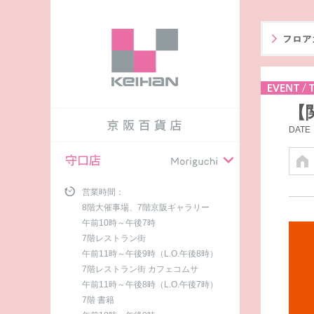
【
DATE：
営業時間：
8階大催事場、7階京阪ギャラリー
午前10時～午後7時
7階レストラン街
午前11時～午後9時（L.O.午後8時）
7階レストラン街 カフェコムサ
午前11時～午後8時（L.O.午後7時）
7階 書籍